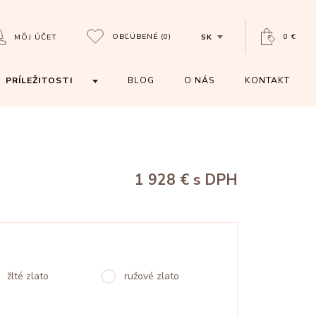
OBĽÚBENÉ
(0)
0 €
MÔJ ÚČET
SK
PRÍLEŽITOSTI
BLOG
O NÁS
KONTAKT
1 928 €
s DPH
žlté zlato
ružové zlato