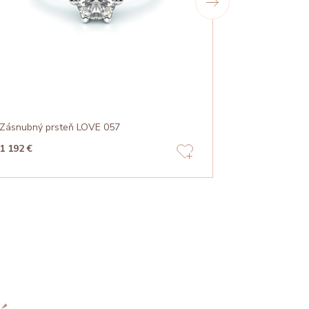
Zásnubný prsteň LOVE 057
Zásnubný pr
1 192 €
2 565 €