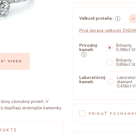
Veľkosť prsteňa:
Prvá úprava veľkosti ZAD
Prírodný
Brilianty
kameň:
0,386ct SI
Brilianty
0° VIDEO
PREHRAŤ 360
0,856ct SI
Laboratórný
Laborato
kameň:
diamant
0,456ct V
rásny zásnubný prsteň. V
orý dopĺňajú drobnejšie kamienky
PRIDAŤ POZNÁMK
DUKTE