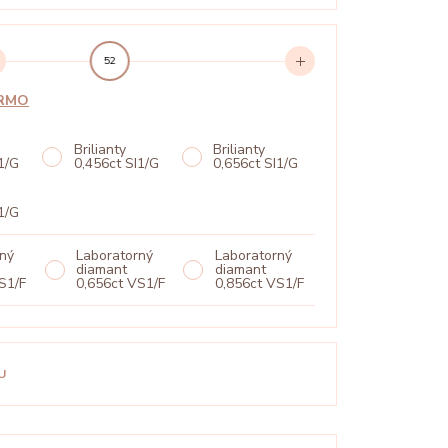
52
ARMO
Brilianty
Brilianty
1/G
0,456ct SI1/G
0,656ct SI1/G
° VIDEO
PREHRAŤ 360°
1/G
rný
Laboratorný
Laboratorný
diamant
diamant
S1/F
0,656ct VS1/F
0,856ct VS1/F
U