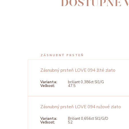
DOSTUPNÉ V
ZÁSNUBNÝ PRSTEŇ
Zásnubný prsteň LOVE 094 žlté zlato
Varianta:
briliant 0,386ct SI1/G
Veľkosť:
47.5
Zásnubný prsteň LOVE 094 ružové zlato
Varianta:
Briliant 0,656ct SI1/G/D
Veľkosť:
52