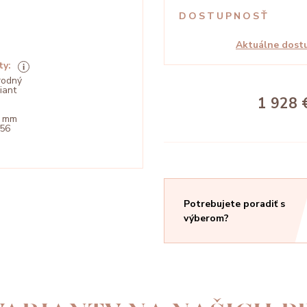
DOSTUPNOSŤ
Aktuálne dostu
ty:
rodný
liant
1 928 
5 mm
156
Potrebujete poradiť s
výberom?