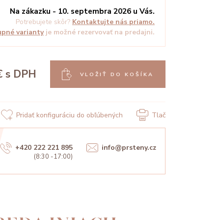
Na zákazku - 10. septembra 2026 u Vás.
Potrebujete skôr?
Kontaktujte nás priamo.
pné varianty
je možné rezervovať na predajni.
€
s DPH
VLOŽIŤ DO KOŠÍKA
Pridať konfiguráciu do obľúbených
Tlač
+420 222 221 895
info@prsteny.cz
(8:30 -17:00)