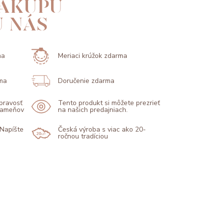
ÁKUPU
U NÁS
ma
Meriaci krúžok zdarma
ma
Doručenie zdarma
 pravosť
Tento produkt si môžete prezrieť
 kameňov
na našich predajniach.
 Napíšte
Česká výroba s viac ako 20-
ročnou tradíciou