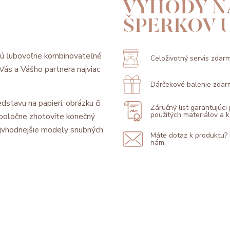
VÝHODY N
ŠPERKOV 
sú ľubovoľne kombinovateľné
Celoživotný servis zdar
l Vás a Vášho partnera najviac
Dárčekové balenie zdar
dstavu na papieri, obrázku či
Záručný list garantujúci
použitých materiálov a
 spoločne zhotovíte konečný
jvhodnejšie modely snubných
Máte dotaz k produktu?
nám.