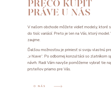
PREČO KÚPIŤ
PRÁVE U NÁS
V našom obchode môžete vidieť modely, ktoré 
do tisíc variácií. Preto je len na Vás, ktorý mode
zaujme.
Ďalšou možnosťou je priniesť si svoju vlastnú pre
„v hlave“. Po odbornej konzultácii so zlatníkom
návrh. Radi Vám navyše pomôžeme vybrať tie na
prsteňov priamo pre Vás.
O NÁS