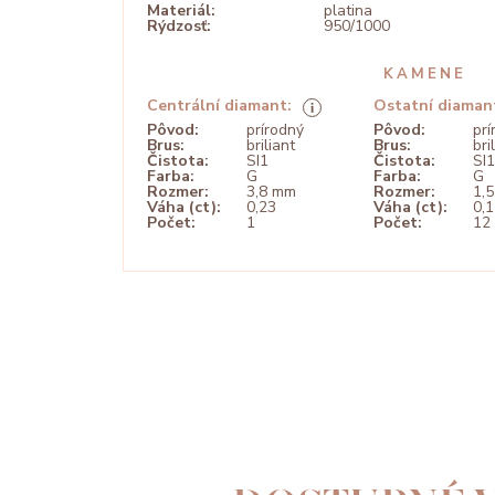
Materiál:
platina
Rýdzosť:
950/1000
KAMENE
Centrální diamant:
Ostatní diaman
Pôvod:
prírodný
Pôvod:
prí
Brus:
briliant
Brus:
bri
Čistota:
SI1
Čistota:
SI1
Farba:
G
Farba:
G
Rozmer:
3,8 mm
Rozmer:
1,
Váha (ct):
0,23
Váha (ct):
0,
Počet:
1
Počet:
12