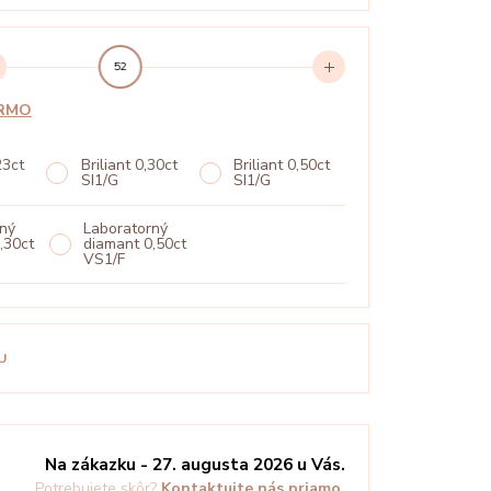
52
ARMO
23ct
Briliant 0,30ct
Briliant 0,50ct
SI1/G
SI1/G
rný
Laboratorný
,30ct
diamant 0,50ct
° VIDEO
PREHRAŤ 360°
VS1/F
U
Na zákazku - 27. augusta 2026 u Vás.
Potrebujete skôr?
Kontaktujte nás priamo.