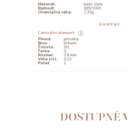
Materiál:
biele zlato
Rýdzosť:
585/1000
Orientačná váha:
2,35g
KAMENE
Centrální diamant:
Pôvod:
prírodný
Brus:
briliant
Čistota:
SI1
Farba:
G
Rozmer:
3,8 mm
Váha (ct):
0,23
Počet:
1
360°
DOSTUPNÉ V