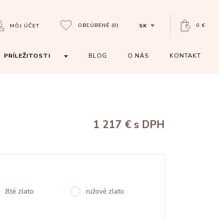
OBĽÚBENÉ
(0)
0 €
MÔJ ÚČET
SK
PRÍLEŽITOSTI
BLOG
O NÁS
KONTAKT
1 217 €
s DPH
žlté zlato
ružové zlato