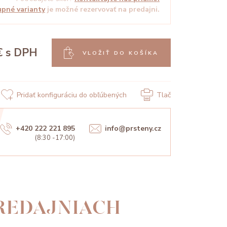
pné varianty
je možné rezervovať na predajni.
€
s DPH
VLOŽIŤ DO KOŠÍKA
Pridať konfiguráciu do obľúbených
Tlač
+420 222 221 895
info@prsteny.cz
(8:30 -17:00)
PREDAJNIACH