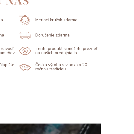
U NÁS
ma
Meriaci krúžok zdarma
ma
Doručenie zdarma
 pravosť
Tento produkt si môžete prezrieť
 kameňov
na našich predajniach.
 Napíšte
Česká výroba s viac ako 20-
ročnou tradíciou