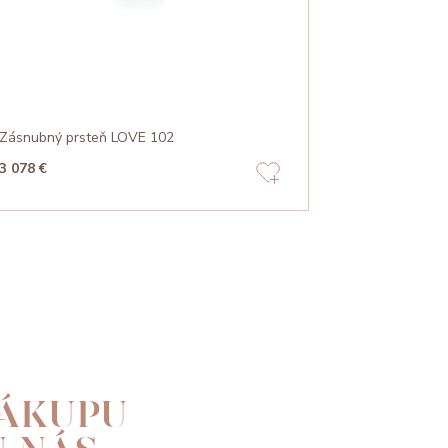
Zásnubný prsteň LOVE 102
Zásnubný pr
3 078 €
1 082 €
ÁKUPU