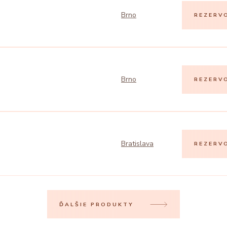
Brno
REZERV
Brno
REZERV
Bratislava
REZERV
ĎALŠIE PRODUKTY