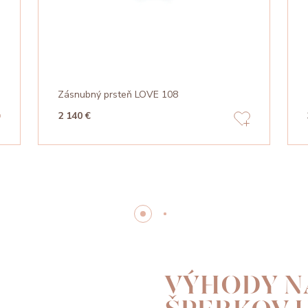
Zásnubný prsteň LOVE 108
2 140 €
VÝHODY N