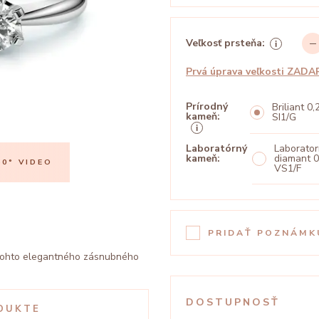
Veľkosť prsteňa:
Prvá úprava veľkosti ZAD
Prírodný
Briliant 0,
kameň:
SI1/G
Laboratórný
Laborato
kameň:
diamant 0
0° VIDEO
PREHRAŤ 360
VS1/F
PRIDAŤ POZNÁMK
 tohto elegantného zásnubného
DOSTUPNOSŤ
DUKTE