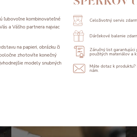
ŠPERKOV 
sú ľubovoľne kombinovateľné
Celoživotný servis zdar
l Vás a Vášho partnera najviac
Dárčekové balenie zdar
dstavu na papieri, obrázku či
Záručný list garantujúci
použitých materiálov a
 spoločne zhotovíte konečný
jvhodnejšie modely snubných
Máte dotaz k produktu?
nám.