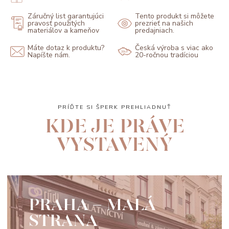
Záručný list garantujúci
Tento produkt si môžete
pravosť použitých
prezrieť na našich
materiálov a kameňov
predajniach.
Máte dotaz k produktu?
Česká výroba s viac ako
Napíšte nám.
20-ročnou tradíciou
PRÍĎTE SI ŠPERK PREHLIADNUŤ
KDE JE PRÁVE
VYSTAVENÝ
PRAHA - MALÁ
STRANA