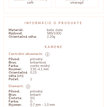
safír
smaragd
INFORMÁCIE O PRODUKTE
Materiál:
biele zlato
Rýdzosť:
585/1000
Orientačná váha:
2,20g
KAMENE
Centrální akvamarín:
Pôvod:
prírodný
Brus:
briliantový
Farba:
svetlo modrý
Rozmer:
3,91-4,1 mm
Orientačná
0,23
váha (ct):
Počet:
1
Diamant:
Pôvod:
prírodný
Brus:
briliant
Čistota:
SI1
Farba:
G
Rozmer:
0,7 mm - 1,0 mm