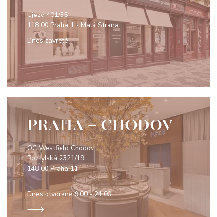
Újezd 401/35
118 00 Praha 1 - Malá Strana
Dnes zavreté
PRAHA - CHODOV
OC Westfield Chodov
Roztylská 2321/19
148 00 Praha 11
Dnes otvorené
9:00 - 21:00