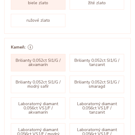
biele zlato
žlté zlato
ružové zlato
Kameň:
Brilianty 0,052ct SI1/G /
Brilianty 0,052ct SI1/G /
akvamarín
tanzanit
Brilianty 0,052ct SI1/G /
Brilianty 0,052ct SI1/G /
modrý safír
smaragd
Laboratorný diamant
Laboratorný diamant
0,056ct VS1/F /
0,056ct VS1/F /
akvamarín
tanzanit
Laboratorný diamant
Laboratorný diamant
0,056ct VS1/F / modrý
0,056ct VS1/F /