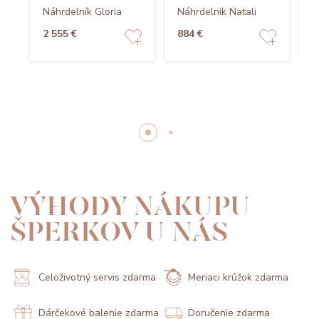
Náhrdelník Gloria
Náhrdelník Natali
N
2 555 €
884 €
7
VÝHODY NÁKUPU
ŠPERKOV U NÁS
Celoživotný servis zdarma
Meriaci krúžok zdarma
Dárčekové balenie zdarma
Doručenie zdarma