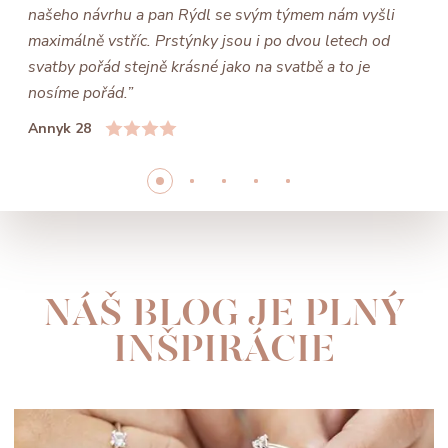
našeho návrhu a pan Rýdl se svým týmem nám vyšli
maximálně vstříc. Prstýnky jsou i po dvou letech od
svatby pořád stejně krásné jako na svatbě a to je
nosíme pořád.”
Annyk 28
NÁŠ BLOG JE PLNÝ
INŠPIRÁCIE