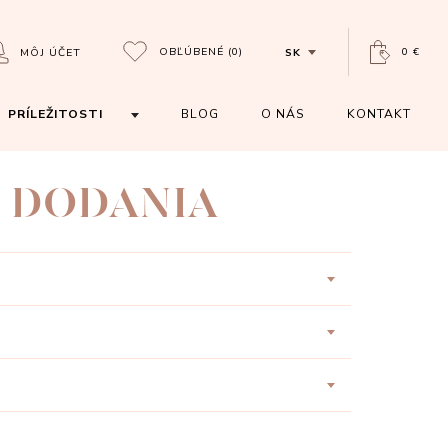
OBĽÚBENÉ
(0)
0 €
MÔJ ÚČET
SK
PRÍLEŽITOSTI
BLOG
O NÁS
KONTAKT
N DODANIA