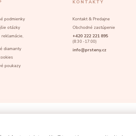
P
KONTAKTY
é podmienky
Kontakt & Predajne
jšie otázky
Obchodné zastúpenie
 reklamácie,
+420 222 221 895
(8:30 -17:00)
é diamanty
info@prsteny.cz
cookies
vé poukazy
am