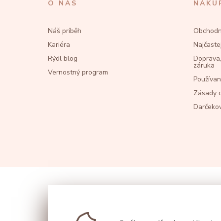
O NÁS
NÁKU
Náš príběh
Obchodn
Kariéra
Najčaste
Rýdl blog
Doprava,
záruka
Vernostný program
Používan
Zásady 
Darčeko
Facebook
Youtube
Instagr