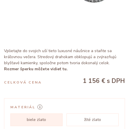
Vplietajte do svojich uší tieto luxusné náušnice a staňte sa
kráľovnou večera. Stredový drahokam obklopujú a zvýrazňujú
blyšťavé kamienky, spoločne potom tvoria dokonalý celok.
Rozmer šperku môžete vidieť tu.
1 156 €
s DPH
CELKOVÁ CENA
MATERIÁL
biele zlato
žlté zlato