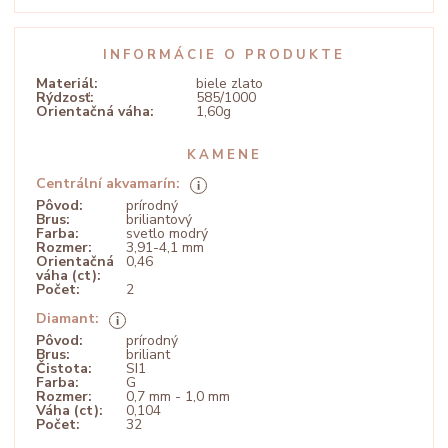
INFORMÁCIE O PRODUKTE
Materiál:
biele zlato
Rýdzosť:
585/1000
Orientačná váha:
1,60g
KAMENE
Centrální akvamarín:
Pôvod:
prírodný
Brus:
briliantový
Farba:
svetlo modrý
Rozmer:
3,91-4,1 mm
Orientačná
0,46
váha (ct):
Počet:
2
Diamant:
Pôvod:
prírodný
Brus:
briliant
Čistota:
SI1
Farba:
G
Rozmer:
0,7 mm - 1,0 mm
Váha (ct):
0,104
Počet:
32