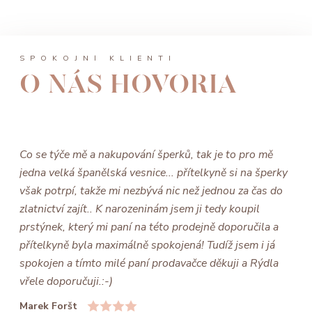
SPOKOJNÍ KLIENTI
O NÁS HOVORIA
Co se týče mě a nakupování šperků, tak je to pro mě
jedna velká španělská vesnice... přítelkyně si na šperky
však potrpí, takže mi nezbývá nic než jednou za čas do
zlatnictví zajít.. K narozeninám jsem ji tedy koupil
prstýnek, který mi paní na této prodejně doporučila a
přítelkyně byla maximálně spokojená! Tudíž jsem i já
spokojen a tímto milé paní prodavačce děkuji a Rýdla
vřele doporučuji.:-)
Marek Foršt