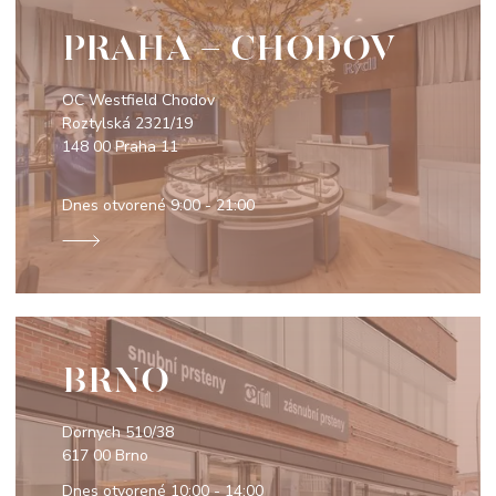
PRAHA - CHODOV
OC Westfield Chodov
Roztylská 2321/19
148 00 Praha 11
Dnes otvorené
9:00 - 21:00
BRNO
Dornych 510/38
617 00 Brno
Dnes otvorené
10:00 - 14:00