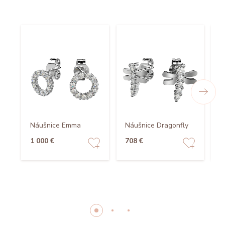
Náušnice Emma
Náušnice Dragonfly
N
1 000 €
708 €
8