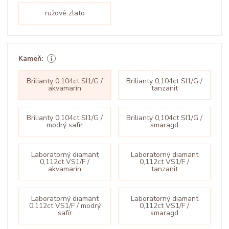
ružové zlato
Kameň:
Brilianty 0,104ct SI1/G /
Brilianty 0,104ct SI1/G /
akvamarín
tanzanit
Brilianty 0,104ct SI1/G /
Brilianty 0,104ct SI1/G /
modrý safír
smaragd
Laboratorný diamant
Laboratorný diamant
0,112ct VS1/F /
0,112ct VS1/F /
akvamarín
tanzanit
Laboratorný diamant
Laboratorný diamant
0,112ct VS1/F / modrý
0,112ct VS1/F /
safír
smaragd