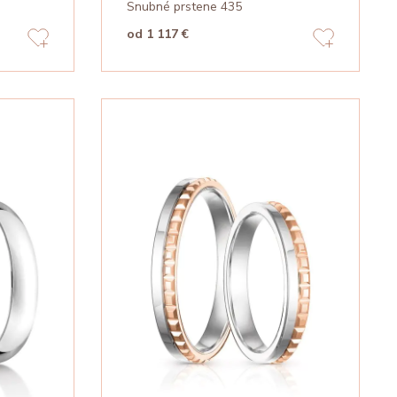
Snubné prstene 435
od 1 117 €