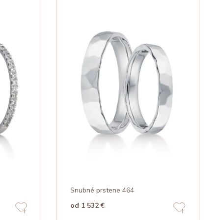
Snubné prstene 464
od 1 532 €