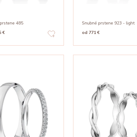
prstene 485
Snubné prstene 923 - light
5 €
od 771 €