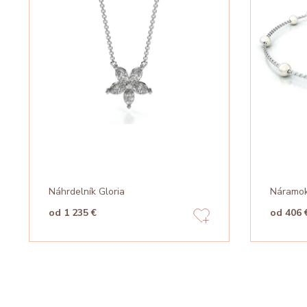
Náhrdelník Gloria
Náramok
od 1 235 €
od 406 