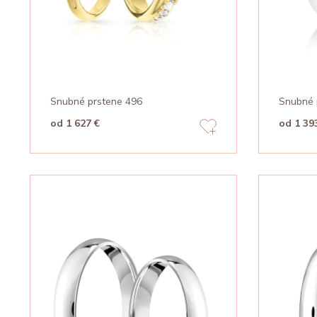
Snubné prstene 496
Snubné 
od 1 627 €
od 1 39