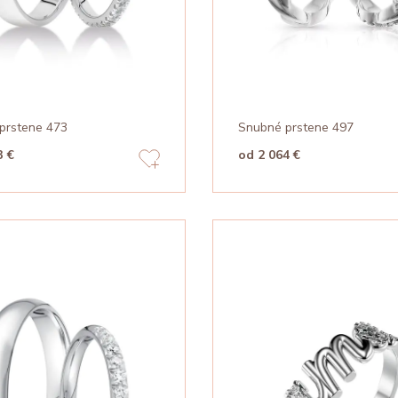
prstene 473
Snubné prstene 497
3 €
od 2 064 €