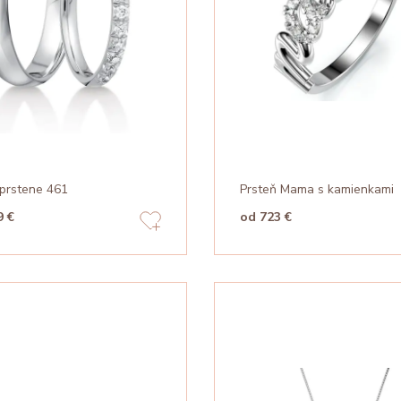
prstene 461
Prsteň Mama s kamienkami
9 €
od 723 €