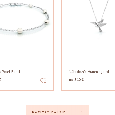
 Pearl Bead
Náhrdelník Hummingbird
€
od 510 €
NAČÍTAŤ ĎALŠIE