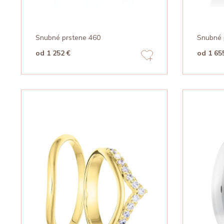
Snubné prstene 460
Snubné 
od 1 252 €
od 1 65