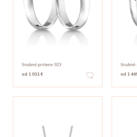
Snubné prstene 923
Snubné 
od 1 011 €
od 1 44