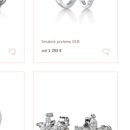
Snubné prstene 018
od 1 293 €