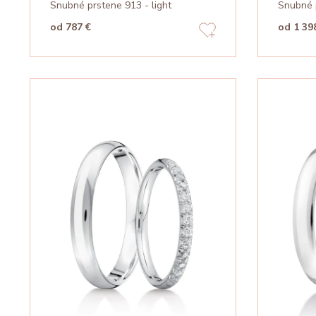
Snubné prstene 913 - light
Snubné 
od 787 €
od 1 39