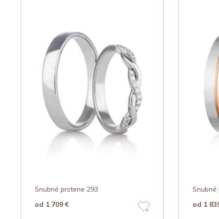
Snubné prstene 293
Snubné 
od 1 709 €
od 1 83