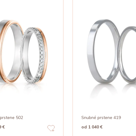
prstene 502
Snubné prstene 419
9 €
od 1 040 €