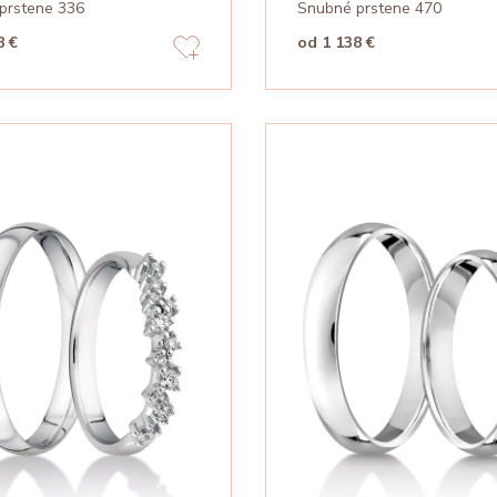
prstene 336
Snubné prstene 470
8 €
od 1 138 €