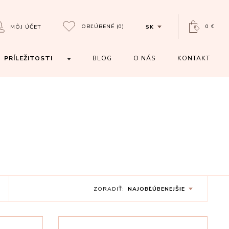
OBĽÚBENÉ
(0)
0 €
MÔJ ÚČET
SK
PRÍLEŽITOSTI
BLOG
O NÁS
KONTAKT
ZORADIŤ:
NAJOBĽÚBENEJŠIE