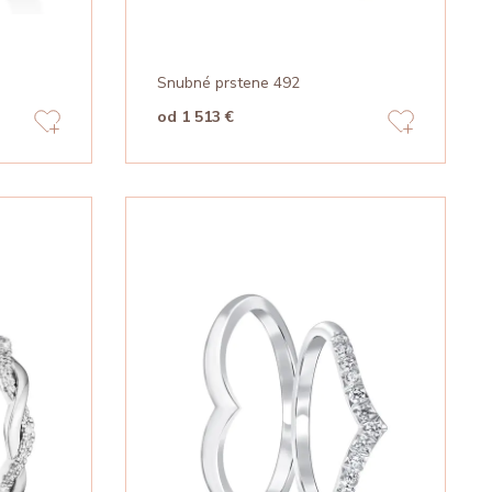
Snubné prstene 492
od 1 513 €