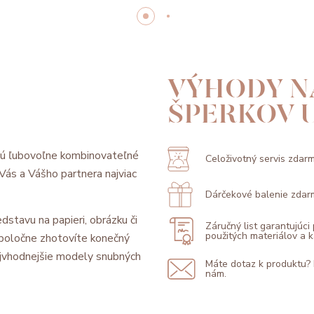
VÝHODY N
ŠPERKOV 
sú ľubovoľne kombinovateľné
Celoživotný servis zdar
l Vás a Vášho partnera najviac
Dárčekové balenie zdar
dstavu na papieri, obrázku či
Záručný list garantujúci
použitých materiálov a
 spoločne zhotovíte konečný
jvhodnejšie modely snubných
Máte dotaz k produktu?
nám.