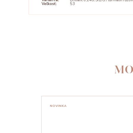
Varianta:
Briliant 0,24ct SI1/G / turmalín růžo
Veľkosť:
53
MO
NOVINKA