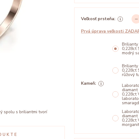
Veľkosť prsteňa:
Prvá úprava veľkosti ZAD
Brilianty
0,228ct 
modrý sa
Brilianty
0,228ct 
růžový t
Kameň:
Laborat
diamant
0,228ct 
laborato
smarag
Laborat
spolu s briliantmi tvorí
diamant
0,228ct 
morgani
DUKTE