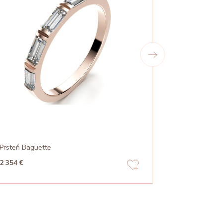
Prsteň Baguette
Prsteň Láska
2 354 €
647 €