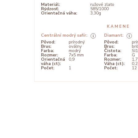
Materiál:
ružové zlato
Rýdzosť:
585/1000
Orientačná váha:
3,30g
KAMENE
Centrální modrý safír:
Diamant:
Pôvod:
prírodný
Pôvod:
prí
Brus:
oválny
Brus:
bri
Farba:
modrý
Čistota:
SI1
Rozmer:
7x5 mm
Farba:
G
Orientačná
0,9
Rozmer:
1,
váha (ct):
Váha (ct):
0,
Počet:
1
Počet:
12