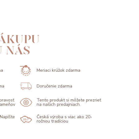
ÁKUPU
U NÁS
ma
Meriaci krúžok zdarma
ma
Doručenie zdarma
 pravosť
Tento produkt si môžete prezrieť
 kameňov
na našich predajniach.
 Napíšte
Česká výroba s viac ako 20-
ročnou tradíciou