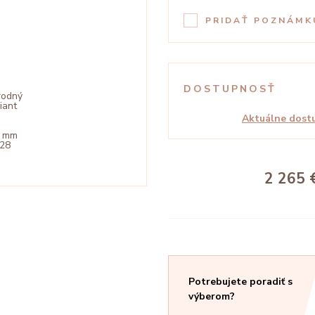
PRIDAŤ POZNÁMK
DOSTUPNOSŤ
rodný
liant
Aktuálne dostu
7 mm
228
2 265 
Potrebujete poradiť s
výberom?