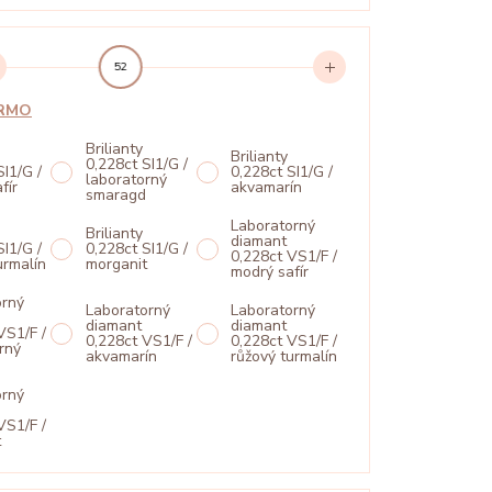
52
ARMO
Brilianty
Brilianty
0,228ct SI1/G /
SI1/G /
0,228ct SI1/G /
laboratorný
fír
akvamarín
smaragd
Laboratorný
Brilianty
diamant
SI1/G /
0,228ct SI1/G /
0,228ct VS1/F /
urmalín
morganit
modrý safír
orný
Laboratorný
Laboratorný
diamant
diamant
VS1/F /
0,228ct VS1/F /
0,228ct VS1/F /
rný
akvamarín
růžový turmalín
d
orný
VS1/F /
t