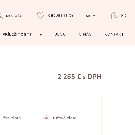
OBĽÚBENÉ
(0)
0 €
MÔJ ÚČET
SK
PRÍLEŽITOSTI
BLOG
O NÁS
KONTAKT
2 265 €
s DPH
žlté zlato
ružové zlato