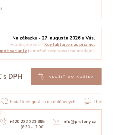
U
Na zákazku - 27. augusta 2026 u Vás.
Potrebujete skôr?
Kontaktujte nás priamo.
pné varianty
je možné rezervovať na predajni.
€
s DPH
VLOŽIŤ DO KOŠÍKA
Pridať konfiguráciu do obľúbených
Tlač
+420 222 221 895
info@prsteny.cz
(8:30 -17:00)