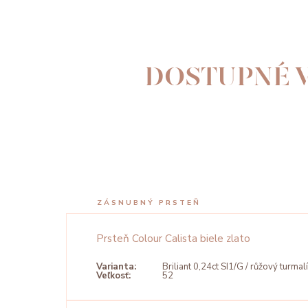
DOSTUPNÉ V
ZÁSNUBNÝ PRSTEŇ
Prsteň Colour Calista biele zlato
Varianta:
Briliant 0,24ct SI1/G / růžový turmal
Veľkosť:
52