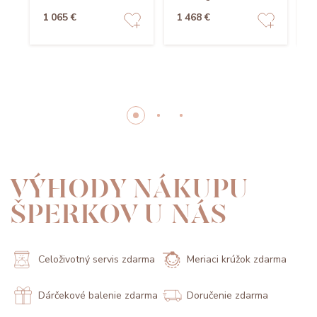
1 065 €
1 468 €
7
VÝHODY NÁKUPU
ŠPERKOV U NÁS
Celoživotný servis zdarma
Meriaci krúžok zdarma
Dárčekové balenie zdarma
Doručenie zdarma