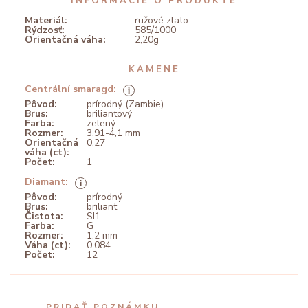
INFORMÁCIE O PRODUKTE
Materiál:
ružové zlato
Rýdzosť:
585/1000
Orientačná váha:
2,20g
KAMENE
Centrální smaragd:
Pôvod:
prírodný (Zambie)
Brus:
briliantový
Farba:
zelený
Rozmer:
3,91-4,1 mm
Orientačná
0,27
váha (ct):
Počet:
1
Diamant:
Pôvod:
prírodný
Brus:
briliant
Čistota:
SI1
Farba:
G
Rozmer:
1,2 mm
Váha (ct):
0,084
Počet:
12
PRIDAŤ POZNÁMKU