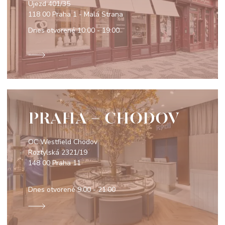
Újezd 401/35
118 00 Praha 1 - Malá Strana
Dnes otvorené
10:00 - 19:00
PRAHA - CHODOV
OC Westfield Chodov
Roztylská 2321/19
148 00 Praha 11
Dnes otvorené
9:00 - 21:00