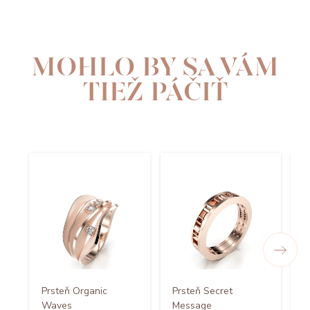
MOHLO BY SA VÁM
TIEŽ PÁČIŤ
Prsteň Organic
Prsteň Secret
Waves
Message
P