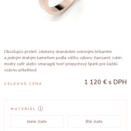
Okúzľujúci prsteň, zdobený dvanástimi oslnivými briliantmi
a jedným drahým kameňom podľa vášho výberu (tanzanit, rubín,
modrý zafír alebo smaragd) tvorí prepychový šperk pre každú
vzácnu príležitosť.
1 120 €
s DPH
CELKOVÁ CENA
MATERIÁL
biele zlato
žlté zlato