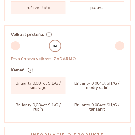
ružové zlato
platina
Veľkosť prsteňa:
52
Prvá úprava veľkosti ZADARMO
Kameň:
Brilianty 0,084ct SI1/G /
Brilianty 0,084ct SI1/G /
smaragd
modrý safír
Brilianty 0,084ct SI1/G /
Brilianty 0,084ct SI1/G /
rubín
tanzanit