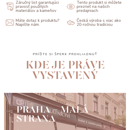
Záručný list garantujúci
Tento produkt si môžete
pravosť použitých
prezrieť na našich
materiálov a kameňov
predajniach.
Máte dotaz k produktu?
Česká výroba s viac ako
Napíšte nám.
20-ročnou tradíciou
PRÍĎTE SI ŠPERK PREHLIADNUŤ
KDE JE PRÁVE
VYSTAVENÝ
PRAHA - MALÁ
STRANA